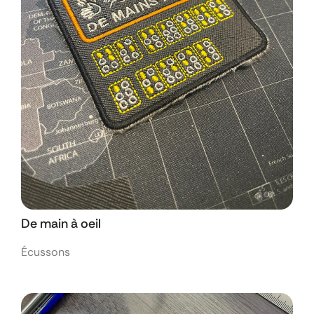
De main à oeil
Écussons