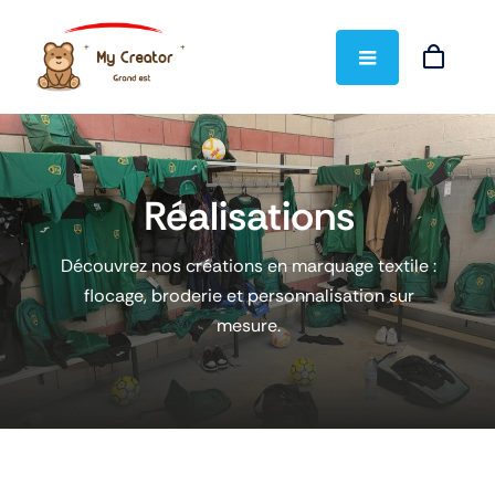
Skip
to
content
Réalisations
Découvrez nos créations en marquage textile :
flocage, broderie et personnalisation sur
mesure.