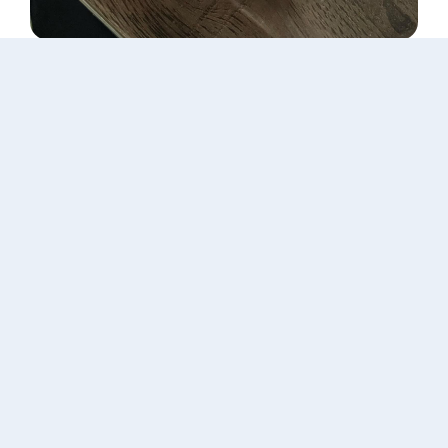
Amicale des pécheurs sourds de l’est
Écussons